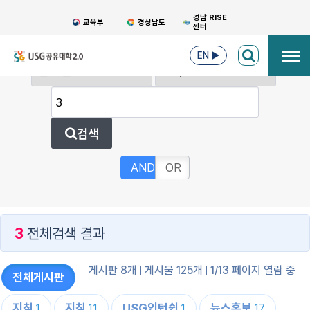
경남 RISE
교육부
경상남도
센터
EN
▶
검색
AND
OR
3
전체검색 결과
게시판 8개
게시물 125개
1/13 페이지 열람 중
전체게시판
지침
지침
USG인턴쉽
뉴스홍보
1
11
1
17