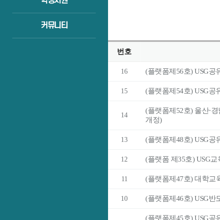
학생지원
커뮤니티
번호
(플랫폼제56호) USG공
16
(플랫폼제54호) USG공유
15
(플랫폼제52호) 울산·경
14
개정)
(플랫폼제48호) USG공유
13
(플랫폼 제35호) US
12
(플랫폼제47호) 대학교육
11
(플랫폼제46호) USG반도
10
(플랫폼제45호) USG공유