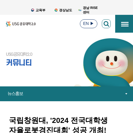
경남 RISE
교육부
경상남도
센터
EN
▶
USG공유대학2.0
커뮤니티
뉴스홍보
국립창원대, '2024 전국대학생
자율로봇경진대회' 성공 개최!