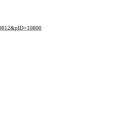
10812&pID=10800