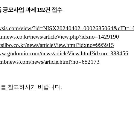
공모사업 과제 192건 접수
ewsis.com/view/?id=NISX20240402_0002685064&cID=
knnews.co.kr/news/articleView.php?idxno=1429190
ksilbo.co.kr/news/articleView.html?idxno=995915
www.gndomin.com/news/articleView.html?idxno=388456
cnbnews.com/news/article.html?no=652173
크를 참고하시기 바랍니다
.