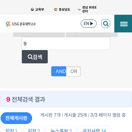
경남 RISE
교육부
경상남도
센터
EN
▶
검색
AND
OR
9
전체검색 결과
게시판 7개
게시물 25개
3/3 페이지 열람 중
전체게시판
지침
지침
뉴스홍보
공지사항
1
2
2
14