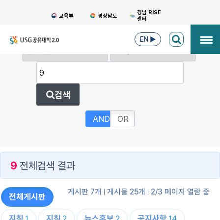
경남 RISE
교육부
경상남도
센터
EN
▶
검색
AND
OR
9
전체검색 결과
게시판 7개
게시물 25개
2/3 페이지 열람 중
전체게시판
지침
지침
뉴스홍보
공지사항
1
2
2
14