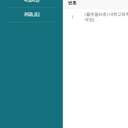
학생지원
번호
(플랫폼46호) 대학교육
커뮤니티
1
제정)